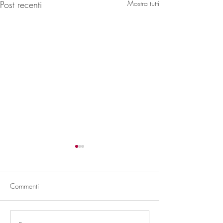
Post recenti
Mostra tutti
Tesi
Stetson
Commenti