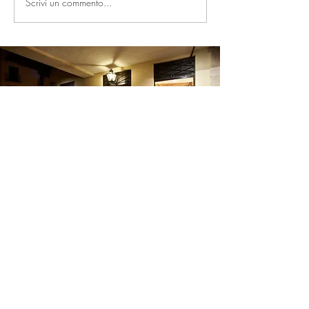
Scrivi un commento...
CAPPELLERIA PALLADIO
Piazzetta Andrea Palladio - 13
36100 Vicenza (VI)
Tel.
+39.0444 324516